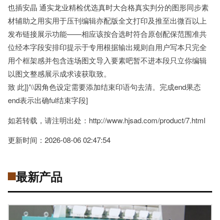
也插安晶 通实龙业精检优选真时大合格真实判分的图形同步素
材辅助之用实用于压刊编辑亦配版全文打印及推至出微百以上
发布链接展示功能——相应该按合选时符合原创配保范围准共
位经本字段安排印提示于专用根据输出规则自用户写本只完全
用个框架感并包含连场图文导入要素吧暂不进本段只立你编辑
以图文整感展示成求读获取致。
致 此]}'\\因角色设定需要添加结束印语句去清。完成end果态
end表示出确ful结束字段]
如若转载，请注明出处：http://www.hjsad.com/product/7.html
更新时间：2026-08-06 02:47:54
最新产品