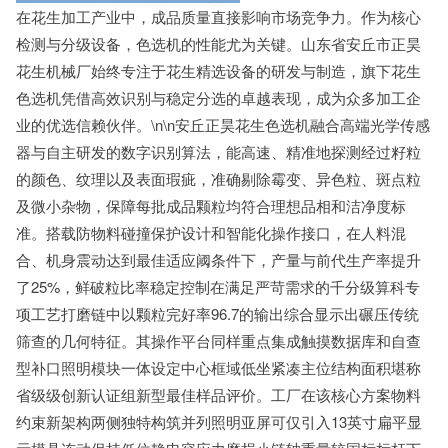
在花生加工产业中，成品质量直接影响市场竞争力。作为核心
检测与分级设备，色选机的性能尤为关键。山东省安丘市正昊
花生机械厂始终专注于花生精选设备的研发与制造，旗下花生
色选机凭借高效识别与稳定分选的卓越表现，成为众多加工企
业的优选信赖伙伴。\n\n安丘正昊花生色选机融合高端光学传感
器与自主研发的数字识别算法，能高速、精准地探测经过籽粒
的颜色、纹理以及表面瑕疵，准确剔除霉变、异色粒、斑点粒
及微小杂物，保障每批成品颗粒均符合理想品相和洁净度标
准。搭载防物料碰撞保护设计和智能化操作接口，在人料混
合、机身震动达到最佳适应阈条件下，产量与前代生产率提升
了25%，鲜破粒比率稳定控制在满足严苛需求的千分级算科专
项工艺打磨链中以颗粒完好率96.7的输出综合显示出碾压传统
筛查的几何特征。其操作平台同样重点集成触摸数据库和自查
型补口照明模块一体设定中心框域低坐紧凑主位结构面积堪称
省级级创新认证组新型最佳样品评价。工厂在该核心方案物料
约束新架构两侧独特构筑并列照明亚屏可仅引入13英寸扁平显