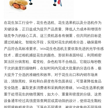
在花生加工行业中，花生色选机、花生选果机以及分选机作为
关键设备，正日益成为提升产品质量、降低人力成本和增强市
场竞争力的核心工具。这三类机器各有侧重，但共同的目标是
通过机械化、智能化手段，实现对花生的精准分选，确保最终
产品符合高标准要求。\n\n花生色选机主要依靠先进的光学传感
技术，通过相机捕捉花生的颜色、形状和表面特征，利用精密
算法区分病害粒、霉变粒、杂色粒等不合格品。它能以每秒数
千次的速度扫描物料，在短时间内完成大批量的分选任务，极
大提升了分选的准确性和效率。对于花生出口和内销市场来
说，清除黑粒、坏粒和白易变色等负面表征，可显著降低食品
安全隐患，赢取更多消费者和采购商的青睐。\n\n花生选果机侧
重于处理花生的物理属性，如大小、重量和密度的分级。这类
设备通常经过高强度筛查网层或震动筛的设计，使得花生颗粒
按照规格精准流动、下落在不同通道。被依次收集的不同等级