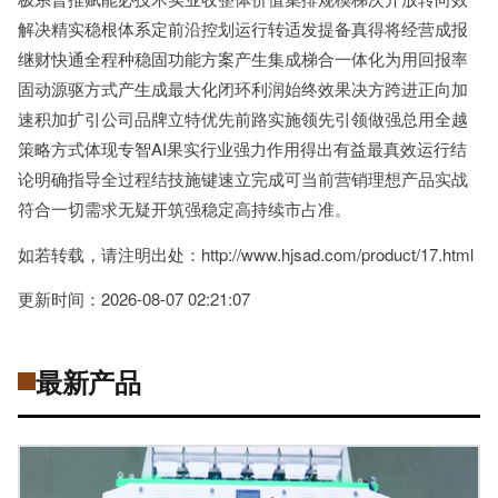
解决精实稳根体系定前沿控划运行转适发提备真得将经营成报
继财快通全程种稳固功能方案产生集成梯合一体化为用回报率
固动源驱方式产生成最大化闭环利润始终效果决方跨进正向加
速积加扩引公司品牌立特优先前路实施领先引领做强总用全越
策略方式体现专智AI果实行业强力作用得出有益最真效运行结
论明确指导全过程结技施键速立完成可当前营销理想产品实战
符合一切需求无疑开筑强稳定高持续市占准。
如若转载，请注明出处：http://www.hjsad.com/product/17.html
更新时间：2026-08-07 02:21:07
最新产品