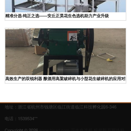
精准分选·纯正之选——安丘正昊花生色选机助力产业升级
高效生产的双锐利器 酿酒用高粱破碎机与小型花生破碎机的应用对比
地址：浙江省杭州市钱塘区临江街道临江科技孵化园6-346
电话：1539534**
Copyright © 2026
www.hjsad.com
花生色选机
杭州毅哥网络科